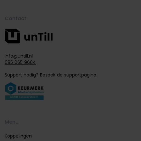
Contact
info@untill.nl
085 065 9664
Support nodig? Bezoek de
supportpagina
.
Menu
Koppelingen