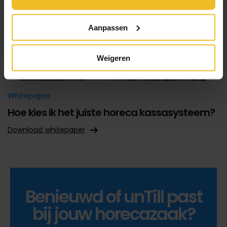
Aanpassen
Weigeren
Whitepaper
Hoe kies ik het juiste horeca kassasysteem?
Download whitepaper
Benieuwd of unTill past
bij jouw horecazaak?