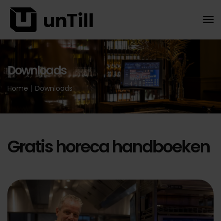
Downloads
Home
|
Downloads
Gratis horeca handboeken