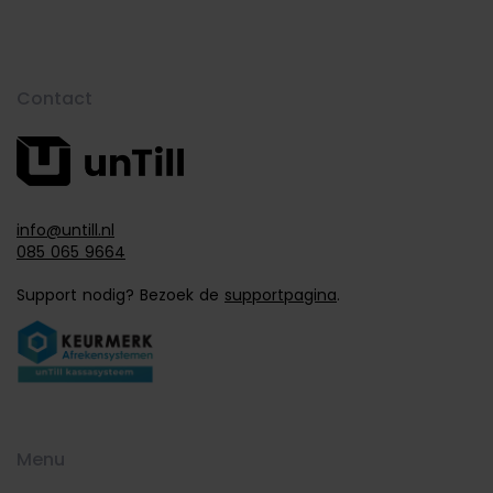
Contact
info@untill.nl
085 065 9664
Support nodig? Bezoek de
supportpagina
.
Menu