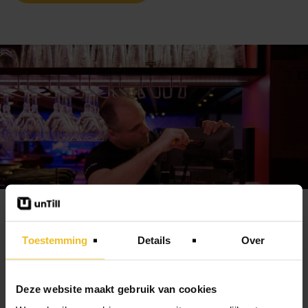
In 3 stappen aan de slag
Toestemming
Details
Over
met jouw kassasysteem
Deze website maakt gebruik van cookies