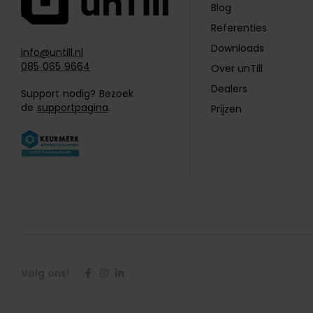
Blog
Referenties
Downloads
info@untill.nl
085 065 9664
Over unTill
Dealers
Support nodig? Bezoek
de
supportpagina
.
Prijzen
Volg ons!