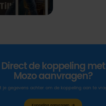
Direct de koppeling met
Mozo aanvragen?
t je gegevens achter om de koppeling aan te vra
Koppeling aanvragen