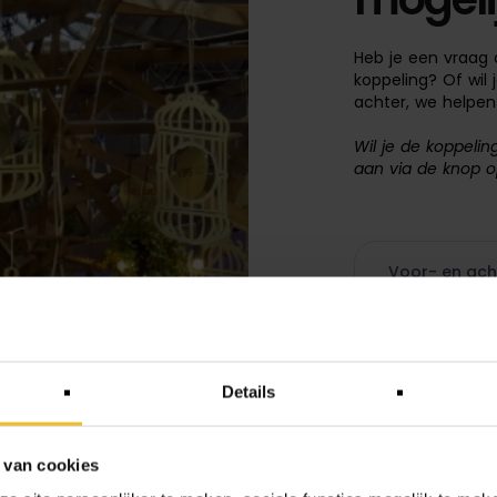
Heb je een vraag 
koppeling? Of wil
achter, we helpen
Wil je de koppeli
aan via de knop o
Details
 van cookies