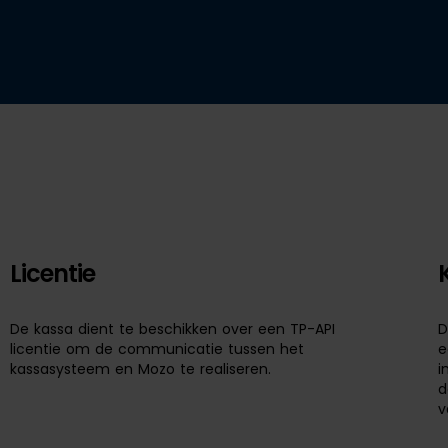
Licentie
De kassa dient te beschikken over een TP-API
D
licentie om de communicatie tussen het
e
kassasysteem en Mozo te realiseren.
i
d
v