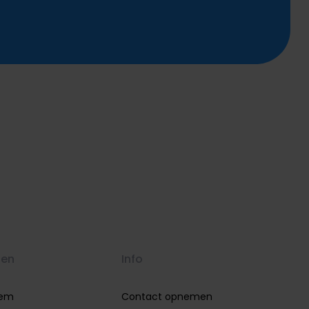
gen
Info
eem
Contact opnemen