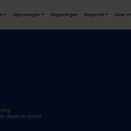
en
Oplossingen
Koppelingen
Inspiratie
Over o
eming
van nieuws en events