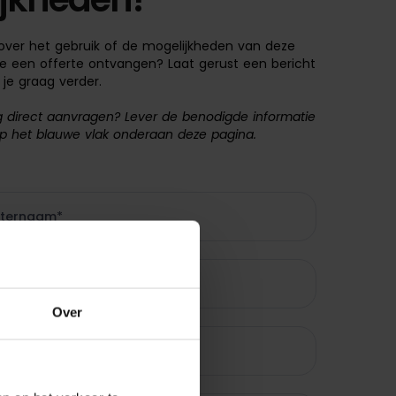
over het gebruik of de mogelijkheden van deze
 je een offerte ontvangen? Laat gerust een bericht
 je graag verder.
ng direct aanvragen? Lever de benodigde informatie
p het blauwe vlak onderaan deze pagina.
Over