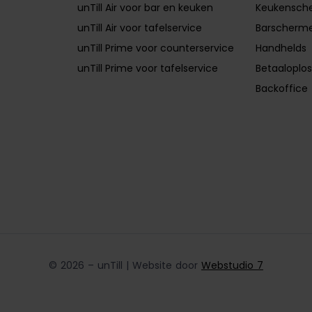
unTill Air voor bar en keuken
Keukensch
unTill Air voor tafelservice
Barscherm
unTill Prime voor counterservice
Handhelds
unTill Prime voor tafelservice
Betaaloplos
Backoffice
© 2026 – unTill | Website door
Webstudio 7