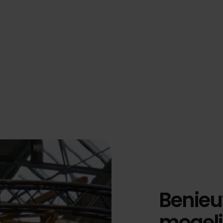
Benieu
mogeli