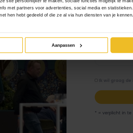
 site persoonlijker te maken, sociale functies mogelijk te make
fo met partners voor advertenties, social media en statistieken
t hen hebt gedeeld of die ze al via hun diensten van je kennen. 
Aanpassen
Ik wil graag d
* = verplicht in te