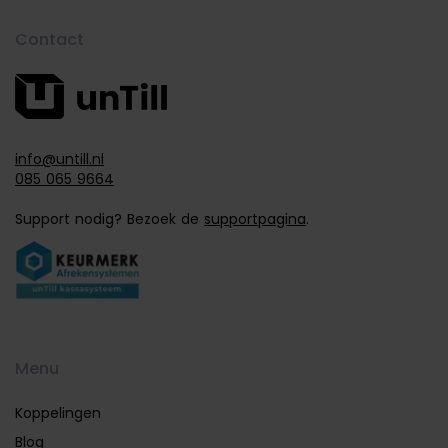
Contact
info@untill.nl
085 065 9664
Support nodig? Bezoek de
supportpagina
.
Menu
Koppelingen
Blog