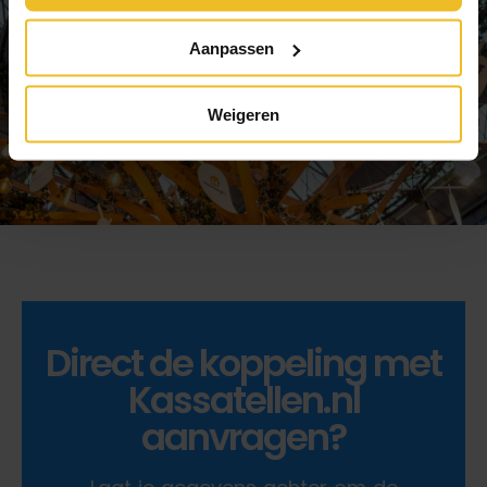
Aanpassen
Weigeren
Direct de koppeling met
Kassatellen.nl
aanvragen?