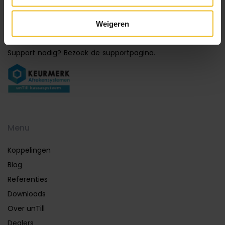
info@untill.nl
Weigeren
085 065 9664
Support nodig? Bezoek de
supportpagina
.
Menu
Koppelingen
Blog
Referenties
Downloads
Over unTill
Dealers