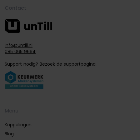
Contact
info@untill.nl
085 065 9664
Support nodig? Bezoek de
supportpagina
.
Menu
Koppelingen
Blog