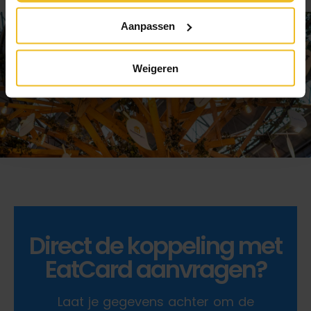
Aanpassen
Weigeren
Direct de koppeling met
EatCard aanvragen?
Laat je gegevens achter om de