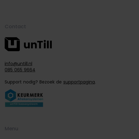
Contact
info@untill.nl
085 065 9664
Support nodig? Bezoek de
supportpagina
.
Menu