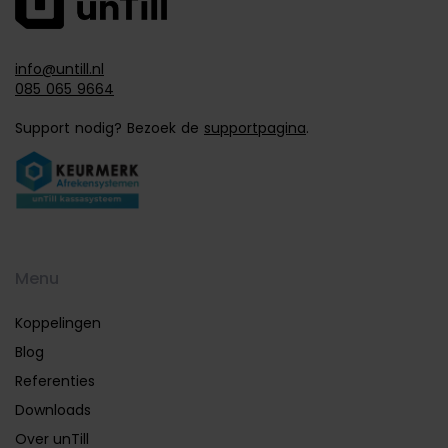
info@untill.nl
085 065 9664
Support nodig? Bezoek de
supportpagina
.
Menu
Koppelingen
Blog
Referenties
Downloads
Over unTill