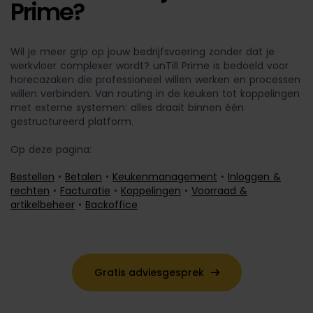
Prime?
Wil je meer grip op jouw bedrijfsvoering zonder dat je
werkvloer complexer wordt? unTill Prime is bedoeld voor
horecazaken die professioneel willen werken en processen
willen verbinden. Van routing in de keuken tot koppelingen
met externe systemen: alles draait binnen één
gestructureerd platform.
Op deze pagina:
Bestellen
•
Betalen
•
Keukenmanagement
•
Inloggen &
rechten
•
Facturatie
•
Koppelingen
•
Voorraad &
artikelbeheer
•
Backoffice
Gratis adviesgesprek