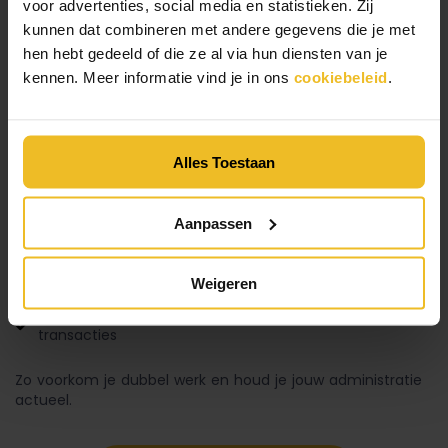
voor advertenties, social media en statistieken. Zij
of reserveringen apart verwerken kost onnodig veel tijd.
Met unTill Prime verbind je jouw kassasysteem met
kunnen dat combineren met andere gegevens die je met
externe software, zodat gegevens automatisch worden
hen hebt gedeeld of die ze al via hun diensten van je
uitgewisseld en je administratie altijd actueel is.
kennen. Meer informatie vind je in ons
cookiebeleid
.
Dankzij meer dan honderdvijfentwintig koppelingen
integreert het kassasysteem met jouw bestaande
softwarepakket(ten).
Alles Toestaan
Boekhoudkoppelingen: automatische verwerking van
omzet en btw
Aanpassen
Reserveringssystemen: directe synchronisatie van
boekingen
Personeelsplanning: stem jouw bezetting af op
Weigeren
verwachte omzet
Betaaloplossingen: geïntegreerde verwerking van
transacties
Zo voorkom je dubbel werk en houd je jouw administratie
actueel.