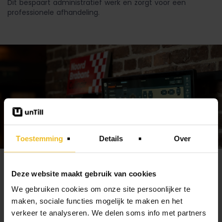
Dit bespaart administratief werk en zorgt voor een
professionele afhandeling.
Toestemming
Details
Over
Koppelingen besparen je
Deze website maakt gebruik van cookies
handmatig werk
We gebruiken cookies om onze site persoonlijker te
maken, sociale functies mogelijk te maken en het
verkeer te analyseren. We delen soms info met partners
Handmatig omzetcijfers overzetten naar je boekhouding