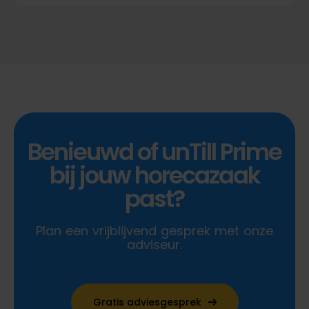
Benieuwd of unTill Prime
bij jouw horecazaak
past?
Plan een vrijblijvend gesprek met onze
adviseur.
Gratis adviesgesprek