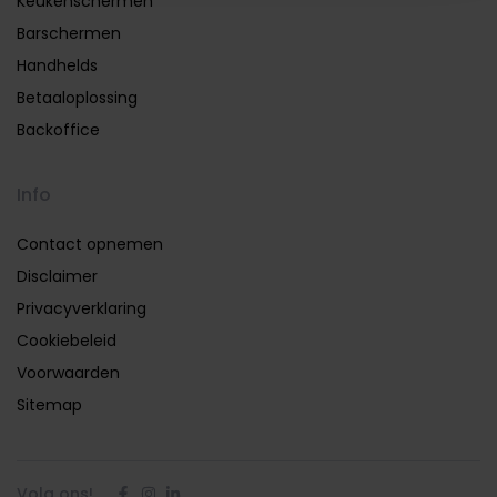
Keukenschermen
Barschermen
Handhelds
Betaaloplossing
Backoffice
Info
Contact opnemen
Disclaimer
Privacyverklaring
Cookiebeleid
Voorwaarden
Sitemap
Volg ons!