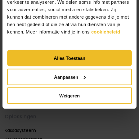
verkeer te analyseren. We delen soms info met partners
Downloads
voor advertenties, social media en statistieken. Zij
Over unTill
kunnen dat combineren met andere gegevens die je met
Dealers
hen hebt gedeeld of die ze al via hun diensten van je
Prijzen
kennen. Meer informatie vind je in ons
cookiebeleid
.
Producten
Alles Toestaan
unTill Air voor counterservice
unTill Air voor bar en keuken
Aanpassen
unTill Air voor tafelservice
unTill Prime voor counterservice
Weigeren
unTill Prime voor tafelservice
Oplossingen
Kassasysteem