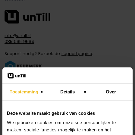
info@untill.nl
085 065 9664
Support nodig? Bezoek de
supportpagina
.
Toestemming
Details
Over
Menu
Koppelingen
Deze website maakt gebruik van cookies
Blog
We gebruiken cookies om onze site persoonlijker te
Referenties
maken, sociale functies mogelijk te maken en het