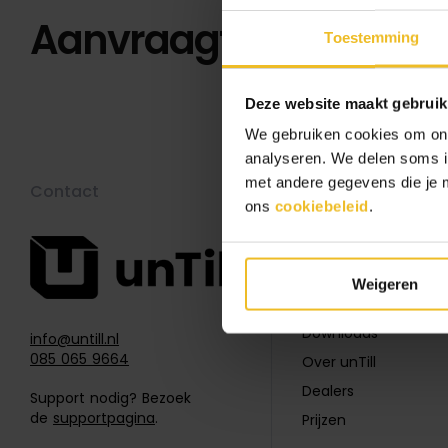
Aanvraagformulier
Toestemming
Deze website maakt gebruik
We gebruiken cookies om onze
analyseren. We delen soms in
met andere gegevens die je me
Contact
Menu
ons
cookiebeleid
.
Koppelingen
Blog
Weigeren
Referenties
Downloads
info@untill.nl
085 065 9664
Over unTill
Dealers
Support nodig? Bezoek
de
supportpagina
.
Prijzen