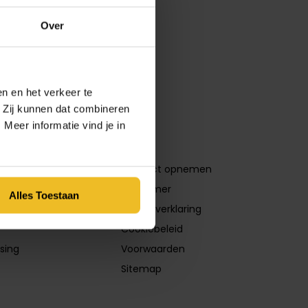
Over
n en het verkeer te
. Zij kunnen dat combineren
Meer informatie vind je in
gen
Info
eem
Contact opnemen
ermen
Disclaimer
Alles Toestaan
en
Privacyverklaring
Cookiebeleid
sing
Voorwaarden
Sitemap