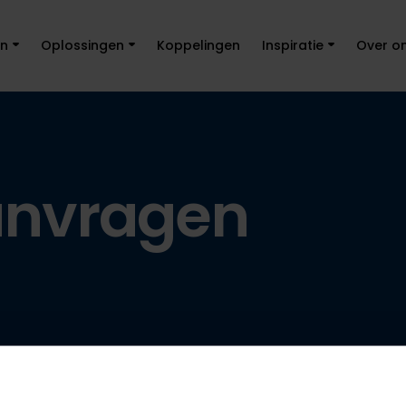
en
Oplossingen
Koppelingen
Inspiratie
Over o
anvragen