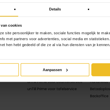
Details
 van cookies
 site persoonlijker te maken, sociale functies mogelijk te make
fo met partners voor advertenties, social media en statistieken
t hen hebt gedeeld of die ze al via hun diensten van je kennen. 
Producten
Oplossin
unTill Air voor counterservice
Kassasyst
unTill Air voor bar en keuken
Keukensch
Aanpassen
unTill Air voor tafelservice
Barscherm
unTill Prime voor counterservice
Handhelds
unTill Prime voor tafelservice
Betaaloplos
Backoffice