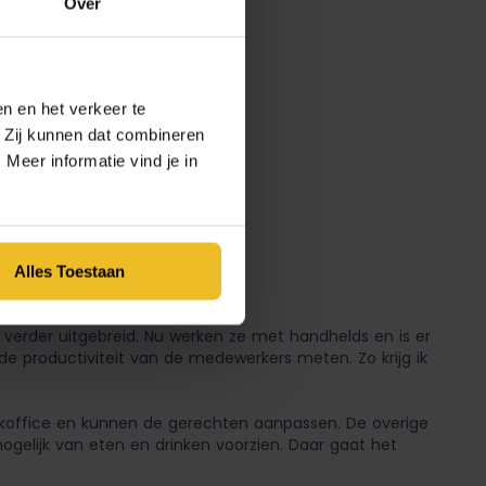
Over
n en het verkeer te
. Zij kunnen dat combineren
Meer informatie vind je in
Alles Toestaan
verder uitgebreid. Nu werken ze met handhelds en is er
 de productiviteit van de medewerkers meten. Zo krijg ik
ackoffice en kunnen de gerechten aanpassen. De overige
elijk van eten en drinken voorzien. Daar gaat het