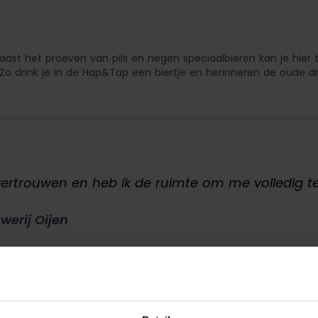
Naast het proeven van pils en negen speciaalbieren kan je hier 
s. Zo drink je in de Hap&Tap een biertje en herinneren de oud
 vertrouwen en heb ik de ruimte om me volledig 
werij Oijen
 duidelijk wat hij wilde toen hij op zoek ging naar een kassalev
n hebben naar de kassa. “unTill is een doeltreffend systeem w
eb om te ondernemen.”