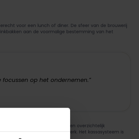
terecht voor een lunch of diner. De sfeer van de brouwerij
e drinkbakken aan de voormalige bestemming van het
te focussen op het ondernemen.”
erancier. Voor hem is een veilig en overzichtelijk
aarmee ik nu al ruim tien jaar werk. Het kassasysteem is