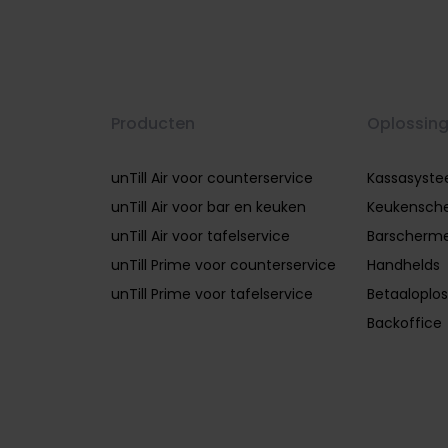
Producten
Oplossin
unTill Air voor counterservice
Kassasyst
unTill Air voor bar en keuken
Keukensch
unTill Air voor tafelservice
Barscherm
unTill Prime voor counterservice
Handhelds
unTill Prime voor tafelservice
Betaaloplos
Backoffice