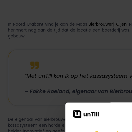
In Noord-Brabant vind je aan de Maas
Bierbrouwerij Oijen
. 
herinnert nog aan de tijd dat de locatie een boerderij wa
gebouw.
“Met unTill kan ik op het kassasysteem
– Fokke Roeland, eigenaar van Bierbrou
De eigenaar van Bierbrouwerij Oijen, Fokke Roeland, wist heel
kassasysteem een harde eis. Daarnaast wil hij geen omkijke
helder, innovatief en geeft mij het inzicht dat ik nodig h