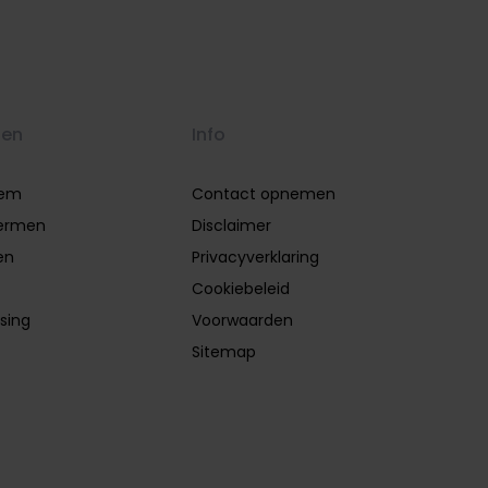
gen
Info
eem
Contact opnemen
ermen
Disclaimer
en
Privacyverklaring
Cookiebeleid
sing
Voorwaarden
Sitemap