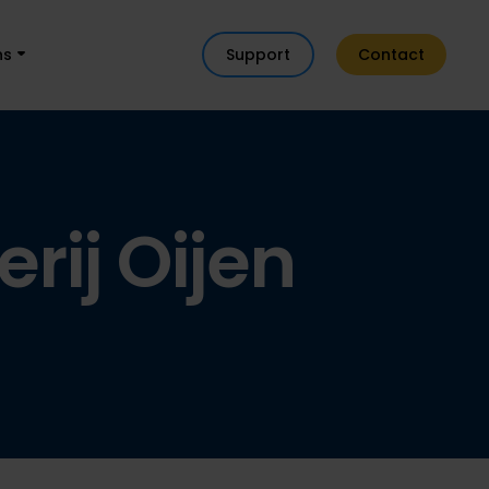
ns
Support
Contact
erij Oijen