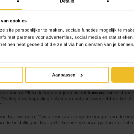
Details
 van cookies
 site persoonlijker te maken, sociale functies mogelijk te make
fo met partners voor advertenties, social media en statistieken
t hen hebt gedeeld of die ze al via hun diensten van je kennen. 
Aanpassen
iten van unTill. In de loop der jaren is
het kassasysteem
steeds 
. “Dankzij deze koppeling heb ik een actueel overzicht en kan ik
”
eid van het systeem. “Twee mensen zijn op de hoogte van de b
e bestellingen. Met unTill kunnen we onze gasten zo snel mog