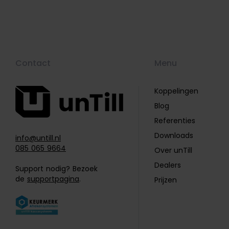
Contact
Menu
Koppelingen
Blog
Referenties
Downloads
info@untill.nl
085 065 9664
Over unTill
Dealers
Support nodig? Bezoek
de
supportpagina
.
Prijzen