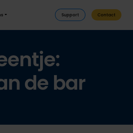
ns
Support
Contact
eentje:
an de bar