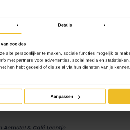
Details
 van cookies
 site persoonlijker te maken, sociale functies mogelijk te make
e gevoel bij het
unTill kassasysteem
met een betaaloplossing v
erminals genoemd.’ Het aantal afrekenpunten in beide zaken is 
fo met partners voor advertenties, social media en statistieken
t aantal losse handelingen en de administratieve lasten voor C
t hen hebt gedeeld of die ze al via hun diensten van je kennen. 
Aanpassen
tijd wennen en vraagt om de juiste afstemming. W
n Aemstel & Café Leentje