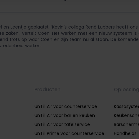
 en Leentje geplaatst. ‘Kevin’s collega René Lubbers heeft on
nze zaken’, vertelt Coen. Het werken met een nieuw systeem is
tzettend trots op waar Coen en zijn team nu al staan. De komen
vredenheid werken.’
Producten
Oplossin
unTill Air voor counterservice
Kassasyst
unTill Air voor bar en keuken
Keukensch
unTill Air voor tafelservice
Barscherm
unTill Prime voor counterservice
Handhelds