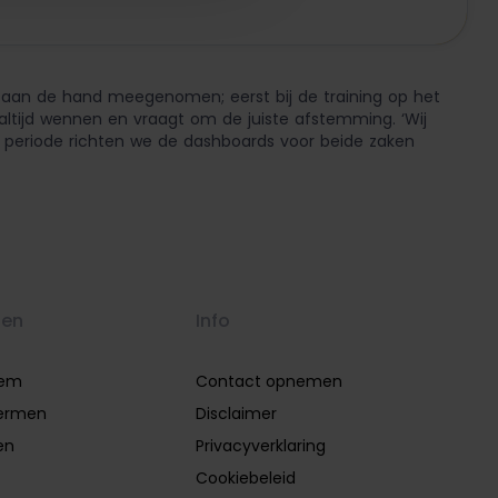
s aan de hand meegenomen; eerst bij de training op het
 altijd wennen en vraagt om de juiste afstemming. ‘Wij
de periode richten we de dashboards voor beide zaken
gen
Info
eem
Contact opnemen
ermen
Disclaimer
en
Privacyverklaring
Cookiebeleid