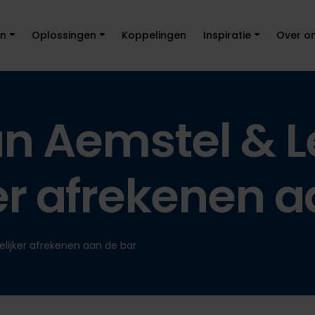
en
Oplossingen
Koppelingen
Inspiratie
Over o
n Aemstel & L
r afrekenen a
lijker afrekenen aan de bar