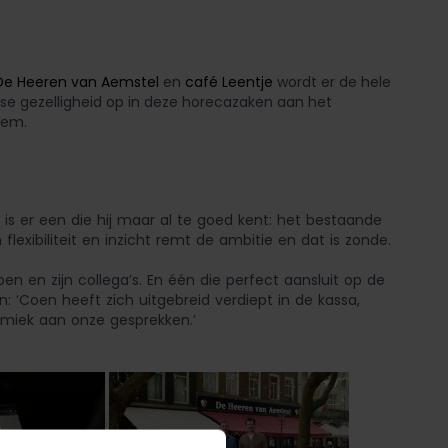
De Heeren van Aemstel
en
café Leentje
wordt er de hele
se gezelligheid op in deze horecazaken aan het
eem.
is er een die hij maar al te goed kent: het bestaande
xibiliteit en inzicht remt de ambitie en dat is zonde.
en zijn collega’s. En één die perfect aansluit op de
 ‘Coen heeft zich uitgebreid verdiept in de kassa,
amiek aan onze gesprekken.’