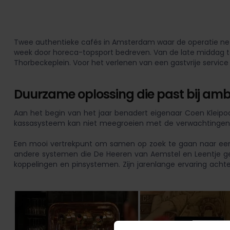
Twee authentieke cafés in Amsterdam waar de operatie net zo 
week door horeca-topsport bedreven. Van de late middag to
Thorbeckeplein. Voor het verlenen van een gastvrije service é
Duurzame oplossing die past bij ambi
Aan het begin van het jaar benadert eigenaar Coen Kleipoo
kassasysteem kan niet meegroeien met de verwachtingen van
Een mooi vertrekpunt om samen op zoek te gaan naar een d
andere systemen die De Heeren van Aemstel en Leentje gebr
koppelingen en pinsystemen. Zijn jarenlange ervaring acht