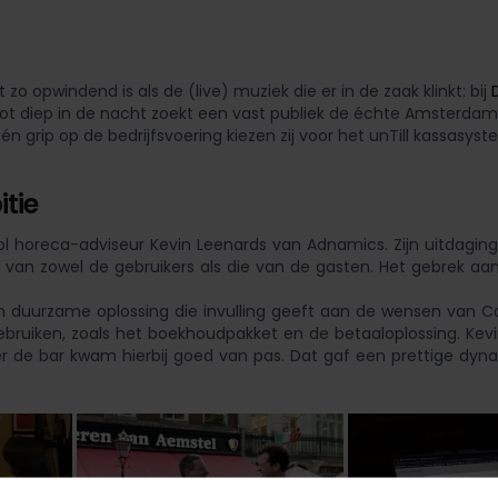
opwindend is als de (live) muziek die er in de zaak klinkt: bij
t diep in de nacht zoekt een vast publiek de échte Amsterdam
n grip op de bedrijfsvoering kiezen zij voor het unTill kassasyst
tie
l horeca-adviseur Kevin Leenards van Adnamics. Zijn uitdaging 
 zowel de gebruikers als die van de gasten. Het gebrek aan fle
uurzame oplossing die invulling geeft aan de wensen van Coen 
uiken, zoals het boekhoudpakket en de betaaloplossing. Kevin:
er de bar kwam hierbij goed van pas. Dat gaf een prettige dyn