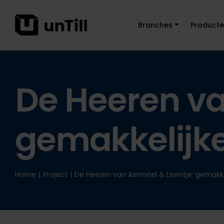
Branches
Product
De Heeren va
gemakkelijke
Home
|
Project
|
De Heeren van Aemstel & Leentje: gemakke