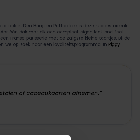
maar ook in Den Haag en Rotterdam is deze succesformule
nder één dak met elk een compleet eigen look and feel.
 Franse patisserie met de zaligste kleine taartjes. Bij de
en we op zoek naar een loyaliteitsprogramma. In
Piggy
 betalen of cadeaukaarten afnemen.”