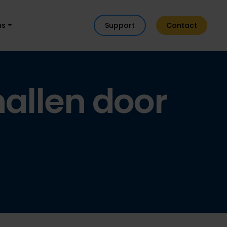
ns
Support
Contact
allen door