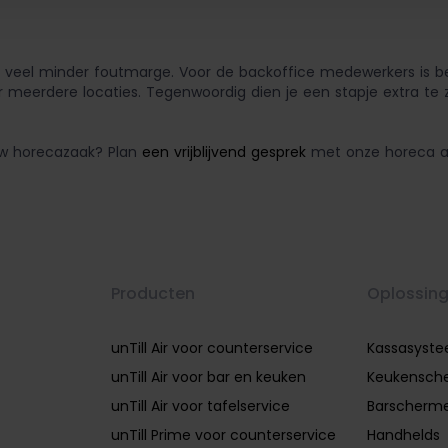
e veel minder foutmarge. Voor de backoffice medewerkers is bet
oor meerdere locaties. Tegenwoordig dien je een stapje extra te
ouw horecazaak? Plan
een vrijblijvend gesprek
met onze horeca ad
Producten
Oplossin
unTill Air voor counterservice
Kassasyst
unTill Air voor bar en keuken
Keukensch
unTill Air voor tafelservice
Barscherm
unTill Prime voor counterservice
Handhelds