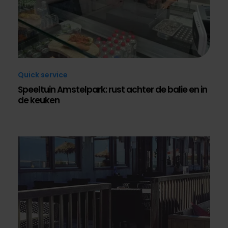
Quick service
Speeltuin Amstelpark: rust achter de balie en in
de keuken