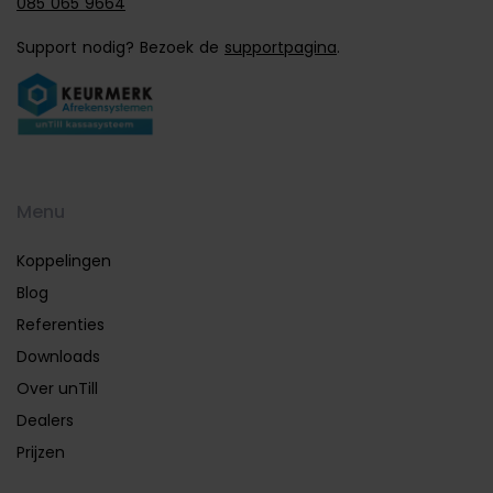
085 065 9664
Support nodig? Bezoek de
supportpagina
.
Menu
Koppelingen
Blog
Referenties
Downloads
Over unTill
Dealers
Prijzen