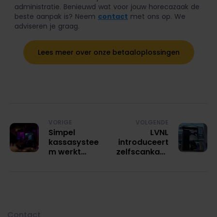
administratie. Benieuwd wat voor jouw horecazaak de
beste aanpak is? Neem
contact
met ons op. We
adviseren je graag.
Lees meer over onze betaaloplossingen
VORIGE
VOLGENDE
Simpel
LVNL
kassasystee
introduceert
m werkt
zelfscankass
voor jouw
a voor
horecazaak
efficiënt
afrekenproc
es
Contact