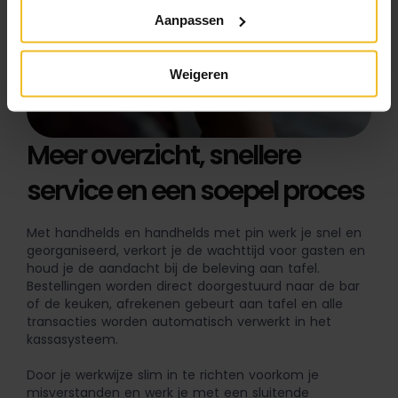
Aanpassen
Weigeren
Meer overzicht, snellere
service en een soepel proces
Met handhelds en handhelds met pin werk je snel en
georganiseerd, verkort je de wachttijd voor gasten en
houd je de aandacht bij de beleving aan tafel.
Bestellingen worden direct doorgestuurd naar de bar
of de keuken, afrekenen gebeurt aan tafel en alle
transacties worden automatisch verwerkt in het
kassasysteem.
Door je werkwijze slim in te richten voorkom je
misverstanden en werk je met een sluitende