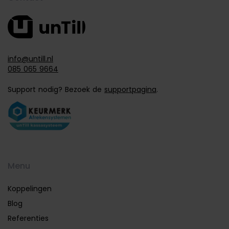
info@untill.nl
085 065 9664
Support nodig? Bezoek de
supportpagina
.
Menu
Koppelingen
Blog
Referenties