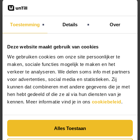
handheld met pin
Een veelgehoorde misvatting is dat de handheld met
Toestemming
Details
Over
pin de standaard handheld zou vervangen. In de
praktijk werkt een combinatie van deze twee juist het
best. Horecazaken die met het unTill kassasysteem
Deze website maakt gebruik van cookies
werken, gebruiken vaak beide varianten: een of
meerdere handhelds voor alleen bestellen, en een of
We gebruiken cookies om onze site persoonlijker te
twee handhelds voor bestellen en betalen.
maken, sociale functies mogelijk te maken en het
verkeer te analyseren. We delen soms info met partners
Dat is logisch, want er worden meer bestellingen
voor advertenties, social media en statistieken. Zij
gedaan dan dat er betalingen worden verwerkt. Door
je aantal apparaten daarop af te stemmen, werk je
kunnen dat combineren met andere gegevens die je met
efficiënter en houd je de bediening in beweging
hen hebt gedeeld of die ze al via hun diensten van je
zonder onnodig te wachten bij het afrekenen.
kennen. Meer informatie vind je in ons
cookiebeleid
.
Alles Toestaan