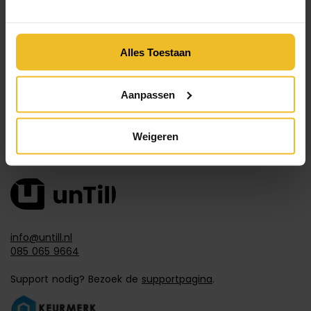
VORIGE
VOLGENDE
Blooming
Horecaonder
Bergen wint
nemers aan
Alles Toestaan
derde prijs
het woord:
bij Dutch
creëer rust
Hotel Award
op je terras
Aanpassen
2019
Weigeren
Contact
info@untill.nl
085 065 9664
Support nodig? Bezoek de
supportpagina
.