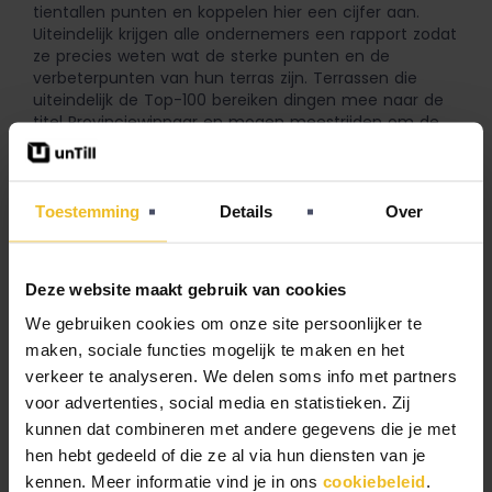
tientallen punten en koppelen hier een cijfer aan.
Uiteindelijk krijgen alle ondernemers een rapport zodat
ze precies weten wat de sterke punten en de
verbeterpunten van hun terras zijn. Terrassen die
uiteindelijk de Top-100 bereiken dingen mee naar de
titel Provinciewinnaar en mogen meestrijden om de
Publieksprijs.
Ook gaan onze felicitaties uit naar Hotel & Restaurant
“De Fortuna”, Dengh, De Heeren van Sonoy, Babylon
Toestemming
Details
Over
Heerhugowaard, De Koning Eten & Drinken en Granada
Food and Wine voor hun welverdiende plek bij de
beste 100 terrassen van Nederland. Het zijn de details
Deze website maakt gebruik van cookies
die de doorslag geven!
We gebruiken cookies om onze site persoonlijker te
Geïnteresseerd in de complete ranglijst?
Bekijk het
maken, sociale functies mogelijk te maken en het
hier
.
verkeer te analyseren. We delen soms info met partners
voor advertenties, social media en statistieken. Zij
kunnen dat combineren met andere gegevens die je met
hen hebt gedeeld of die ze al via hun diensten van je
kennen. Meer informatie vind je in ons
cookiebeleid
.