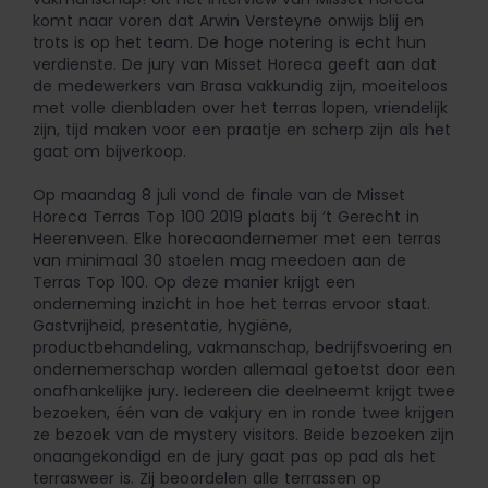
komt naar voren dat Arwin Versteyne onwijs blij en
trots is op het team. De hoge notering is echt hun
verdienste. De jury van Misset Horeca geeft aan dat
de medewerkers van Brasa vakkundig zijn, moeiteloos
met volle dienbladen over het terras lopen, vriendelijk
zijn, tijd maken voor een praatje en scherp zijn als het
gaat om bijverkoop.
Op maandag 8 juli vond de finale van de Misset
Horeca Terras Top 100 2019 plaats bij ’t Gerecht in
Heerenveen. Elke horecaondernemer met een terras
van minimaal 30 stoelen mag meedoen aan de
Terras Top 100. Op deze manier krijgt een
onderneming inzicht in hoe het terras ervoor staat.
Gastvrijheid, presentatie, hygiëne,
productbehandeling, vakmanschap, bedrijfsvoering en
ondernemerschap worden allemaal getoetst door een
onafhankelijke jury. Iedereen die deelneemt krijgt twee
bezoeken, één van de vakjury en in ronde twee krijgen
ze bezoek van de mystery visitors. Beide bezoeken zijn
onaangekondigd en de jury gaat pas op pad als het
terrasweer is. Zij beoordelen alle terrassen op