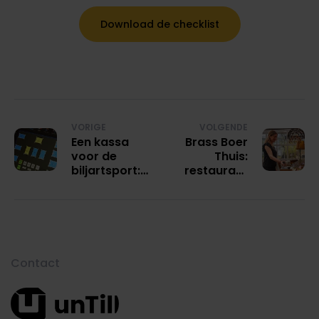
Download de checklist
VORIGE
VOLGENDE
Een kassa
Brass Boer
voor de
Thuis:
biljartsport:
restaurant
zo zorg je
en events
voor een
met unTill
kloppend
geheel
Contact