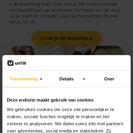
Is de bezetting krap? Dan kun je QR-codes inzetten
om bestellingen op te nemen. Dat helpt om de druk
op je team te verlagen, juist op momenten dat het
terras vol zit.
Zo zet je QR-bestellen in
Toestemming
Details
Over
Deze website maakt gebruik van cookies
We gebruiken cookies om onze site persoonlijker te
Apparatuur testen
maken, sociale functies mogelijk te maken en het
verkeer te analyseren. We delen soms info met partners
Test de accuduur van je draadloze apparaten. Check
voor advertenties, social media en statistieken. Zij