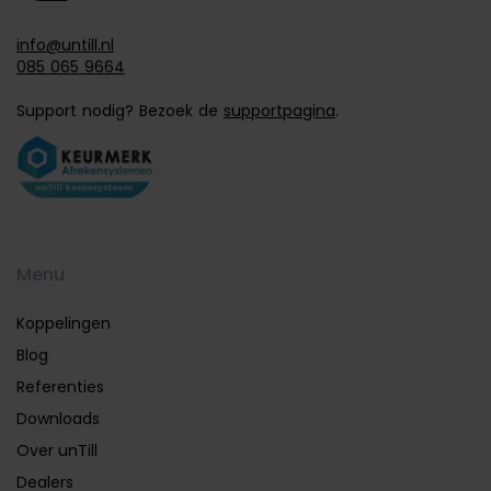
info@untill.nl
085 065 9664
Support nodig? Bezoek de
supportpagina
.
Menu
Koppelingen
Blog
Referenties
Downloads
Over unTill
Dealers