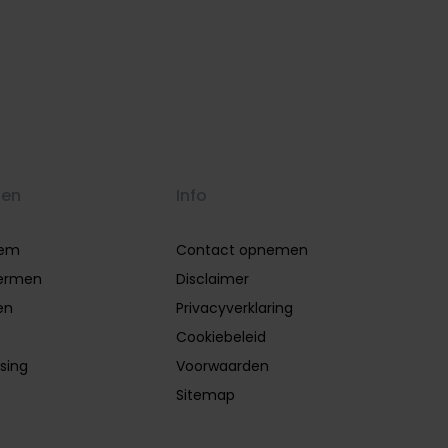
gen
Info
eem
Contact opnemen
ermen
Disclaimer
en
Privacyverklaring
Cookiebeleid
sing
Voorwaarden
Sitemap