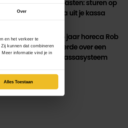
extra gasten: sturen op
de data uit je kassa
Over
17 juli 2026
Wat 25 jaar horeca Rob
n en het verkeer te
Nooi leerde over een
. Zij kunnen dat combineren
Meer informatie vind je in
goed kassasysteem
1 juli 2026
Alles Toestaan