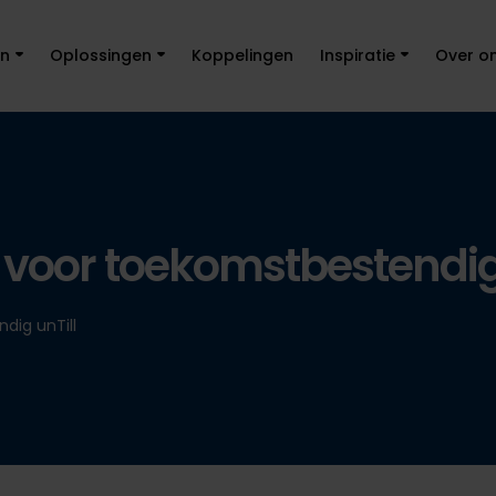
en
Oplossingen
Koppelingen
Inspiratie
Over o
voor toekomstbestendig 
dig unTill