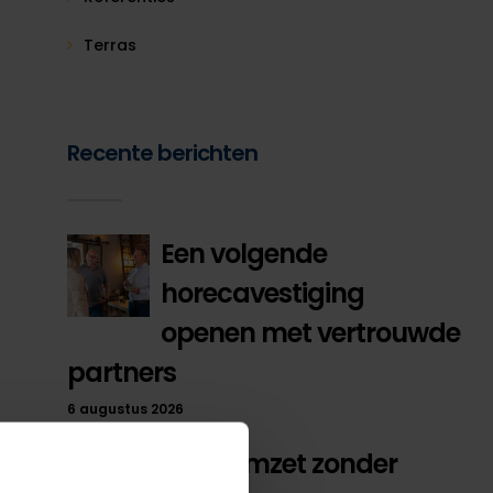
Terras
Recente berichten
Een volgende
horecavestiging
openen met vertrouwde
partners
6 augustus 2026
Meer omzet zonder