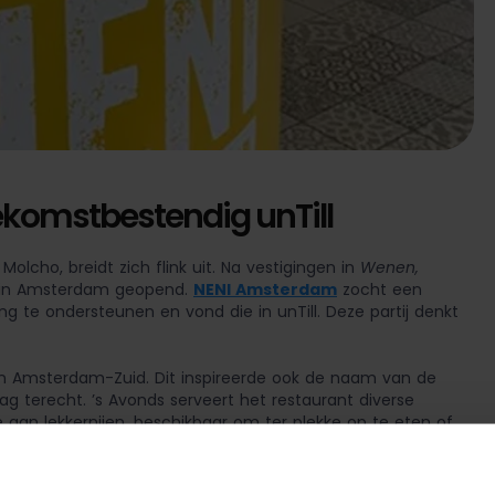
ekomstbestendig unTill
olcho, breidt zich flink uit. Na vestigingen in
Wenen,
t in Amsterdam geopend.
NENI Amsterdam
zocht een
te ondersteunen en vond die in unTill. Deze partij denkt
in Amsterdam-Zuid. Dit inspireerde ook de naam van de
ag terecht. ’s Avonds serveert het restaurant diverse
 aan lekkernijen, beschikbaar om ter plekke op te eten of