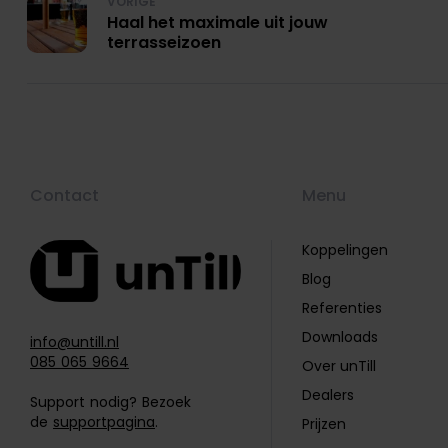
VORIGE
Haal het maximale uit jouw
terrasseizoen
Contact
Menu
Koppelingen
Blog
Referenties
Downloads
info@untill.nl
085 065 9664
Over unTill
Dealers
Support nodig? Bezoek
de
supportpagina
.
Prijzen