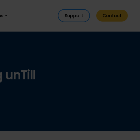
ns
Support
Contact
unTill