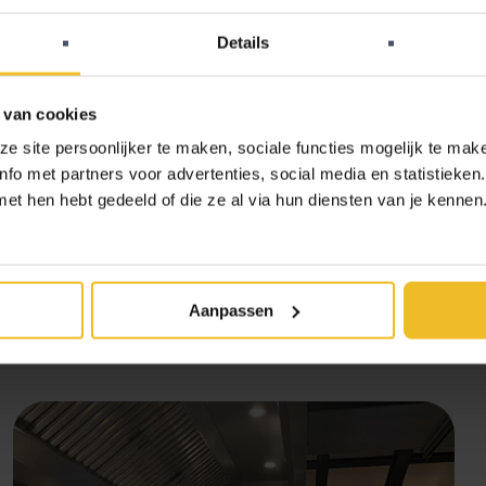
oekomstbestendige en efficiënte oplossing. Robin
Details
n grote organisatie en willen vooruitstrevend zijn. De
e keukenschermen zien de koks in één oogopslag welke
 van cookies
alles wordt
digitaal vastgelegd
. “unTill past zeker bij onze
 site persoonlijker te maken, sociale functies mogelijk te make
ijn de integraties met andere systemen, zoals het
fo met partners voor advertenties, social media en statistieken
aakt het proces eenvoudig en efficiënt,” aldus Robin
t hen hebt gedeeld of die ze al via hun diensten van je kennen. 
onen van Haya Molcho: de eerste letters van hun
Aanpassen
den en vriendschappen centraal, en het eten is dan ook
 als bij de andere NENI-locaties, zijn geïnspireerd door de