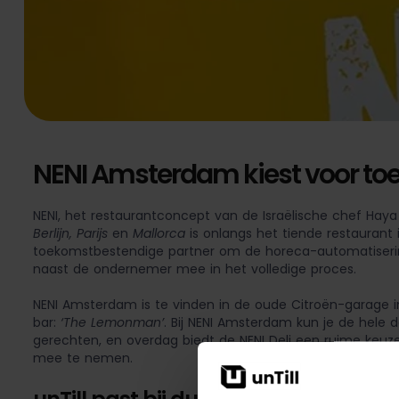
NENI Amsterdam kiest voor to
NENI, het restaurantconcept van de Israëlische chef Haya M
Berlijn, Parijs
en
Mallorca
is onlangs het tiende restauran
toekomstbestendige partner om de horeca-automatisering 
naast de ondernemer mee in het volledige proces.
NENI Amsterdam is te vinden in de oude Citroën-garage 
bar:
‘The Lemonman’
. Bij NENI Amsterdam kun je de hele d
gerechten, en overdag biedt de NENI Deli een ruime keuze
mee te nemen.