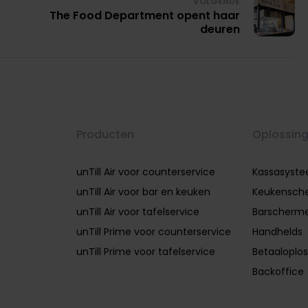
VOLGENDE
The Food Department opent haar
deuren
Producten
Oplossin
unTill Air voor counterservice
Kassasyst
unTill Air voor bar en keuken
Keukensch
unTill Air voor tafelservice
Barscherm
unTill Prime voor counterservice
Handhelds
unTill Prime voor tafelservice
Betaaloplos
Backoffice