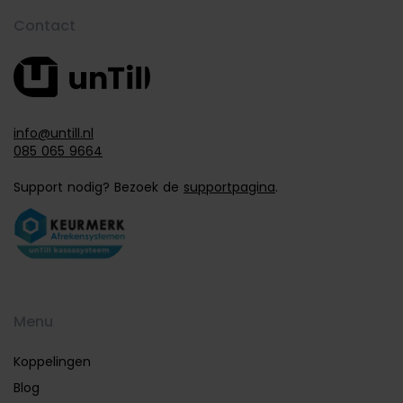
Contact
info@untill.nl
085 065 9664
Support nodig? Bezoek de
supportpagina
.
Menu
Koppelingen
Blog