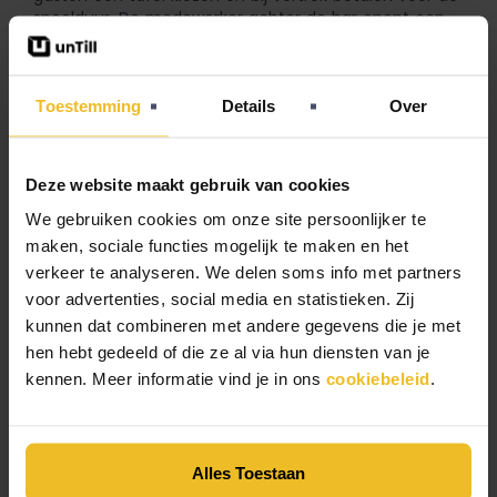
speelduur. De medewerker achter de bar opent een
nieuwe rekening op de tafel en automatisch start er
een klok, waarmee de speelduur wordt bijgehouden.
Toestemming
Details
Over
Deze website maakt gebruik van cookies
We gebruiken cookies om onze site persoonlijker te
maken, sociale functies mogelijk te maken en het
verkeer te analyseren. We delen soms info met partners
voor advertenties, social media en statistieken. Zij
kunnen dat combineren met andere gegevens die je met
hen hebt gedeeld of die ze al via hun diensten van je
kennen. Meer informatie vind je in ons
cookiebeleid
.
Voor de zaak is een plattegrond en verkoopmenu op
maat gemaakt, met een visuele weergave van de
pool- en biljarttafels. Bertan: “Dit verhoogt het
gebruiksgemak voor onze medewerkers. Ze nemen
Alles Toestaan
bestellingen eenvoudig op bij het kassascherm of