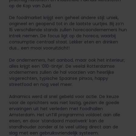
op de Kop van Zuid.
De foodmarket krijgt een geheel andere stijl: uniek,
origineel en geopend tot in de laatste uurtjes. Bij zo’n
15 verschillende stands zullen horecaondernemers hun
intrek nemen. De focus ligt op de horeca, waarbij
consumptie centraal staat. Lekker eten en drinken
dus… een mooi vooruitzicht!
De ondernemers, het aanbod, maar ook het interieur;
alles krijgt een ‘010-tintje’. De veelal Rotterdamse
ondernemers zullen de hal voorzien van heerlijke
visgerechten, typische Spaanse pinxos, happy
streetfood en nog veel meer.
Adnamics werd al snel gebeld voor actie. De keuze
voor de oprichters was niet lastig, gezien de goede
ervaringen uit het verleden met Foodhallen
Amsterdam. Het unTill programma voldoet aan alle
eisen, en door ‘standaard maatwerk’ kan de
standhouder zonder al te veel uitleg direct aan de
slag met een gebruiksvriendelijk systeem.