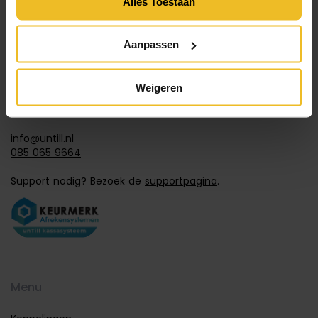
Alles Toestaan
Aanpassen
Contact
Weigeren
info@untill.nl
085 065 9664
Support nodig? Bezoek de
supportpagina
.
Menu