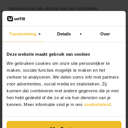
Adnamics zal alle stands van de Foodhallen
Rotterdam in juli voorzien van een slimme oplossing.
Resultaat? Blije gasten en fluitende medewerkers!
Benieuwd naar de vorderingen? Kijk dan vandaag nog
Toestemming
Details
Over
met ons mee via onze
Facebookpagina
!
Neem contact op
Deze website maakt gebruik van cookies
We gebruiken cookies om onze site persoonlijker te
maken, sociale functies mogelijk te maken en het
verkeer te analyseren. We delen soms info met partners
voor advertenties, social media en statistieken. Zij
kunnen dat combineren met andere gegevens die je met
VORIGE
VOLGENDE
hen hebt gedeeld of die ze al via hun diensten van je
Koppel jouw
Realtime
kennen. Meer informatie vind je in ons
cookiebeleid
.
kassasystee
inzicht in de
m met
omzet voor
Thuisbezorg
Foodhallen
d.nl
Rotterdam